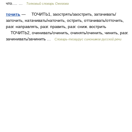
что.… …
Толковый словарь Ожегова
точить
— ТОЧИТЬ1, заострять/заострить, затачивать/
заточить, натачивать/наточить, острить, оттачивать/отточить,
разг. направлять, разг. править, разг. сниж. вострить
ТОЧИТЬ2, очинивать/очинить, очинять/очинить, чинить, разг.
зачинивать/зачинить …
Словарь-тезаурус синонимов русской речи