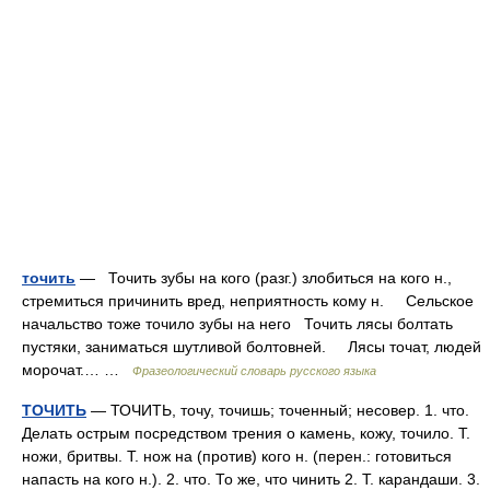
точить
— Точить зубы на кого (разг.) злобиться на кого н.,
стремиться причинить вред, неприятность кому н. Сельское
начальство тоже точило зубы на него Точить лясы болтать
пустяки, заниматься шутливой болтовней. Лясы точат, людей
морочат.… …
Фразеологический словарь русского языка
ТОЧИТЬ
— ТОЧИТЬ, точу, точишь; точенный; несовер. 1. что.
Делать острым посредством трения о камень, кожу, точило. Т.
ножи, бритвы. Т. нож на (против) кого н. (перен.: готовиться
напасть на кого н.). 2. что. То же, что чинить 2. Т. карандаши. 3.