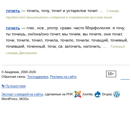
точить
— точить, точу, точит и устарелое точит …
Словарь
трудностей произношения и ударения в современном русском языке
точить
— глаг., нсв., употр. сравн. часто Морфология: я точу,
ты точишь, он/она/оно точит, мы точим, вы точите, они точат,
точи, точите, точил, точила, точило, точили, точащий, точимый,
точивший, точенный, точа; св. заточить, наточить; …
Толковый
словарь Дмитриева
© Академик, 2000-2026
18+
Обратная связь:
Техподдержка
,
Реклама на сайте
👣 Путешествия
Экспорт словарей на сайты
, сделанные на PHP,
Joomla,
Drupal,
WordPress, MODx.