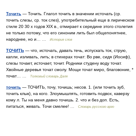
Точить
— Точить. Глагол точить в значении источать (ср.
точить слезы, ср. ток слез), употребительный еще в лирическом
стиле 20 30 х годов XIX в., отмирает к середине этого столетия
не только потому, что его синоним лить был общепонятнее,
народнее, но и… …
История слов
ТОЧИТЬ
— что, источать, давать течь, испускать ток, струю,
капли, изливать, лить; в стихерах точат: Во рве, сидя (Иосиф),
слезы точает, источает, точит. Родники студену воду точат.
Хвойные деревья точат смолу. Мощи точат миро, благовоние, *
точат… …
Толковый словарь Даля
точить
— ТОЧИТЬ, точу, точишь; несов. 1. (или точить зуб,
точить клык), на кого. Злоумышлять, готовить подвох, каверзу
кому л. Ты на меня давно точишь. 2. что и без доп. Есть,
питаться, жевать. Точи смелее! …
Словарь русского арго